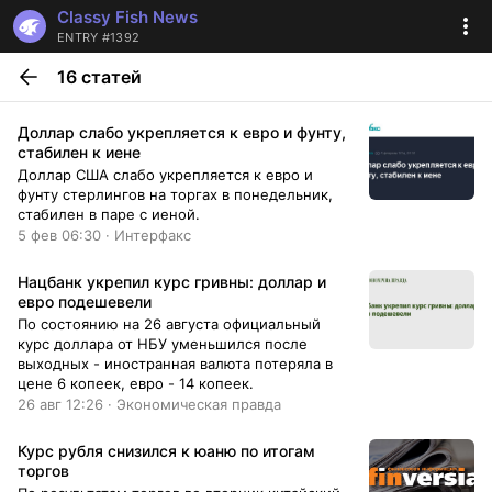
Classy Fish News
ENTRY #1392
16 статей
Доллар слабо укрепляется к евро и фунту,
стабилен к иене
Доллар США слабо укрепляется к евро и
фунту стерлингов на торгах в понедельник,
стабилен в паре с иеной.
5 фев 06:30 · Интерфакс
Нацбанк укрепил курс гривны: доллар и
евро подешевели
По состоянию на 26 августа официальный
курс доллара от НБУ уменьшился после
выходных - иностранная валюта потеряла в
цене 6 копеек, евро - 14 копеек.
26 авг 12:26 · Экономическая правда
Курс рубля снизился к юаню по итогам
торгов