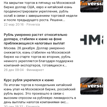
На закрытии торгов в пятницу на Московской
бирже доллар США, евро и китайский юань
продемонстрировали укрепление, рубль
ослаб в связи с завершением торговой недели
и после предыдущего роста. Решени...
22 мар 20:16 · Finversia
Рубль умеренно растет относительно
доллара, стабилен к юаню на фоне
приближающихся налоговых выплат
Москва. 26 декабря. Доллар умеренно
снижается, юань стабилен на Московской
бирже на старте торгов во вторник, рубль
немного укрепляется благодаря поддержке
компаний-экспортеров, готовящихся к
налоговым выплатам декабря.
26 дек 09:04 · Финмаркет
Курс рубля укрепился к юаню
По итогам торгов в понедельник китайский
юань упал на Московской бирже, российский
рубль вырос. Это произошло в связи с
высоким спросом на рублевую ликвидность в
день выплаты налогов компаниями-экс...
30 сен 19:32 · Finversia