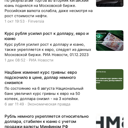
По результатам торгов во вторник китайский
юань поднялся на Московской бирже.
Российская валюта ослабла, даже несмотря на
рост стоимости нефти.
1 окт 19:53 · Finversia
Курс рубля усилил рост к доллару, евро и
юаню
Курс рубля усилил рост к доллару и юаню,
также укрепляется к евро, следует из данных
Московской биржи. РИА Новости, 01.12.2023
1 дек 08:52 · РИА Новости
Нацбанк изменил курс гривны: евро
подскочило в цене, доллар немного
снизился
По состоянию на 6 августа Национальный
банк увеличил курс гривны к евро на 50
копеек, доллара снизил - на 3 копейки.
6 авг 11:49 · Экономическая правда
Рубль немного укрепляется относительно
доллара, стабилен к юаню с учетом
продажи валюты Минфином РФ