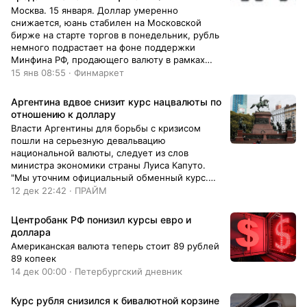
Москва. 15 января. Доллар умеренно
снижается, юань стабилен на Московской
бирже на старте торгов в понедельник, рубль
немного подрастает на фоне поддержки
Минфина РФ, продающего валюту в рамках
бюджетного правила.
15 янв 08:55 · Финмаркет
Аргентина вдвое снизит курс нацвалюты по
отношению к доллару
Власти Аргентины для борьбы с кризисом
пошли на серьезную девальвацию
национальной валюты, следует из слов
министра экономики страны Луиса Капуто.
"Мы уточним официальный обменный курс.
(Доллар) будет стоить 800 песо, (увеличение)
12 дек 22:42 · ПРАЙМ
будет...
Центробанк РФ понизил курсы евро и
доллара
Американская валюта теперь стоит 89 рублей
89 копеек
14 дек 00:00 · Петербургский дневник
Курс рубля снизился к бивалютной корзине