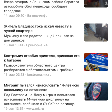
Вчера вечером в Ленинском районе Саратова
работе, а затем на съемной квартире. В итоге
автомобиль сбил пешехода, сообщает
мужчины обратились в полицию. По камерам
городская
сотрудники определили, что 22 декабря двое
14 мар 09:10 · Взгляд-инфо
неизвестных вышли из подъезда женщины с
пакетами и выбросили их в коллектор. Один
Житель Владивостока искал невесту в
из них оказался 22-летним возлюбленным
чужой квартире
погибшей. Он напал на женщину вместе с
родным братом, расчленил ее, избавился от
Мужчину с его родственницей приняли за
тела по частям и ограбил квартиру. Также
домушников
сообщалось, что мигрант избил школьника в
13 янв 10:41 · Приморье 24
Бузулуке. Однако глава города Владимир
Песков прокомментировал видео с дракой
Костромич ограбил приятеля, приковав его
молодых людей у общежития лесного
к батарее
техникума. Он отметил, что инцидент, на
Правоохранители областного центра
самом деле, произошел еще в прошлом году.
разбираются с обстоятельствами грабежа
Подробнее.…
15 мар 03:13 · kostroma.mk.ru
Мигрант пытался изнасиловать 14-летнюю
школьницу на остановке
Под Ростовом-на-Дону мигрант попытался
изнасиловать 14-летнюю школьницу на
остановке, сообщили в СУ СКР по региону.
19 сен 13:51 · www.mk.ru