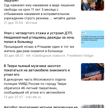
задушил
Суд назначил ему наказание в виде лишения
свободы на срок 11 лет 3 месяца с
отбыванием наказания в исправительном
учреждении строго режима ... читайте далее
21 дек 15:54 · Истоки
Упал с четвертого этажа и устроил ДТП.
Неадекватный ртищевец дважды за ночь
попал в больницу
Прошедшей ночью в Ртищеве один и тот же
житель два раза оказался в больнице
30 дек 08:21 · ИА «Свободные новости. FreeNews-Volga»
В Твери пьяный мужчина захотел
покататься на автомобиле знакомого и
угнал его
В дежурную часть Московского отдела
полиции УМВД России по городу Твери
обратился 46-летний тверитянин,
сообщивший об угоне его автомобиля
13 дек 07:27 · tver.mk.ru
Автобус протаранил четыре легковушки на