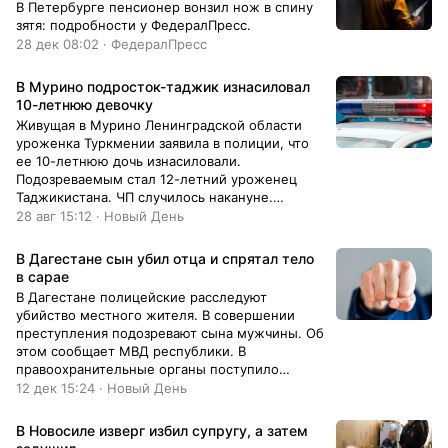
В Петербурге пенсионер вонзил нож в спину
зятя: подробности у ФедералПресс.
28 дек 08:02 · ФедералПресс
В Мурино подросток-таджик изнасиловал
10-летнюю девочку
Живущая в Мурино Ленинградской области
уроженка Туркмении заявила в полиции, что
ее 10-летнюю дочь изнасиловали.
Подозреваемым стал 12-летний уроженец
Таджикистана. ЧП случилось накануне.
Девочка пошла гулять с подружкой, а...
28 авг 15:12 · Новый День
В Дагестане сын убил отца и спрятал тело
в сарае
В Дагестане полицейские расследуют
убийство местного жителя. В совершении
преступления подозревают сына мужчины. Об
этом сообщает МВД республики. В
правоохранительные органы поступило
сообщение об исчезновении 59-летнего
12 дек 15:24 · Новый День
жителя села Арабляр Курахского района.
В Новосиле изверг избил супругу, а затем