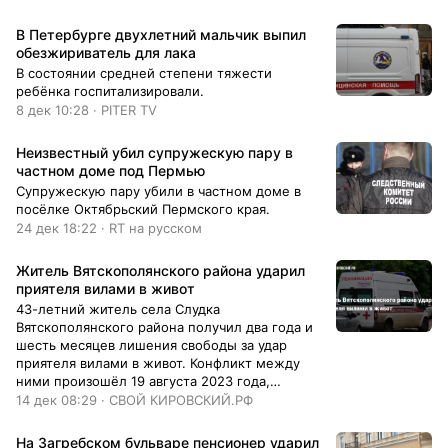
В Петербурге двухлетний мальчик выпил
обезжириватель для лака
В состоянии средней степени тяжести
ребёнка госпитализировали.
8 дек 10:28 · PITER TV
Неизвестный убил супружескую пару в
частном доме под Пермью
Супружескую пару убили в частном доме в
посёлке Октябрьский Пермского края.
24 дек 18:22 · RT на русском
Житель Вятскополянского района ударил
приятеля вилами в живот
43-летний житель села Слудка
Вятскополянского района получил два года и
шесть месяцев лишения свободы за удар
приятеля вилами в живот. Конфликт между
ними произошёл 19 августа 2023 года,
сообщили в прокуратуре Кировской области.
14 дек 08:29 · СВОЙ КИРОВСКИЙ.РФ
На Загребском бульваре пенсионер ударил