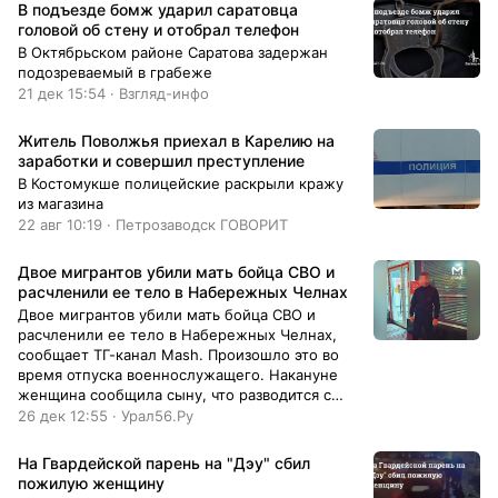
В подъезде бомж ударил саратовца
головой об стену и отобрал телефон
В Октябрьском районе Саратова задержан
подозреваемый в грабеже
21 дек 15:54 · Взгляд-инфо
Житель Поволжья приехал в Карелию на
заработки и совершил преступление
В Костомукше полицейские раскрыли кражу
из магазина
22 авг 10:19 · Петрозаводск ГОВОРИТ
Двое мигрантов убили мать бойца СВО и
расчленили ее тело в Набережных Челнах
Двое мигрантов убили мать бойца СВО и
расчленили ее тело в Набережных Челнах,
сообщает ТГ-канал Mash. Произошло это во
время отпуска военнослужащего. Накануне
женщина сообщила сыну, что разводится с
отцом из-за любви к мигранту из Средней
26 дек 12:55 · Урал56.Ру
Азии и попросила 450 тысяч рублей на
ипотеку. Сын перевел деньги, но не застал
На Гвардейской парень на "Дэу" сбил
мать, когда приехал домой. Взяв с собой отца
пожилую женщину
и брата, мужчина отправился искать ее на