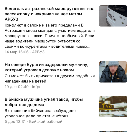
Водитель астраханской маршрутки выгнал
пассажирку и накричал на нее матом |
АРБУЗ
Конфликт в салоне и за его пределами В
Астрахани снова скандал с участием водителя
маршрутного такси. Причем необычный. Если
чаще водители маршруток ругаются со
своими конкурентами - водителями новых
автобусов, то этот поругался с пассажиркой.
14 мар 16:06 · АРБУЗ
И в итоге даже ее высадил. Все произошло в
"Форде" с госномером Е716НЕ30,
На севере Бурятии задержали мужчину,
который угрожал девочке ножом
Он может быть причастен к другим подобным
нападениям на детей
19 дек 02:40 · Infpol
В Бийске мужчина угнал такси, чтобы
добраться до дома
В отношении бийчанина возбуждено
уголовное дело по статье «Угон»
5 дек 13:31 · Бийский рабочий