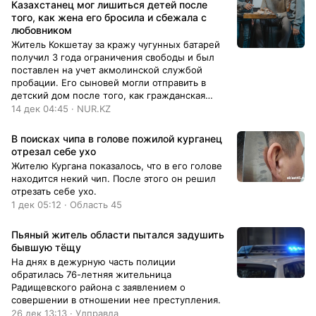
Казахстанец мог лишиться детей после
того, как жена его бросила и сбежала с
любовником
Житель Кокшетау за кражу чугунных батарей
получил 3 года ограничения свободы и был
поставлен на учет акмолинской службой
пробации. Его сыновей могли отправить в
детский дом после того, как гражданская
супруга бросила семью и сбежала с
14 дек 04:45 · NUR.KZ
любовником, передает NUR.KZ со ссылкой на
ДУИС региона.
В поисках чипа в голове пожилой курганец
отрезал себе ухо
Жителю Кургана показалось, что в его голове
находится некий чип. После этого он решил
отрезать себе ухо.
1 дек 05:12 · Область 45
Пьяный житель области пытался задушить
бывшую тёщу
На днях в дежурную часть полиции
обратилась 76-летняя жительница
Радищевского района с заявлением о
совершении в отношении нее преступления.
26 дек 13:13 · Улправда