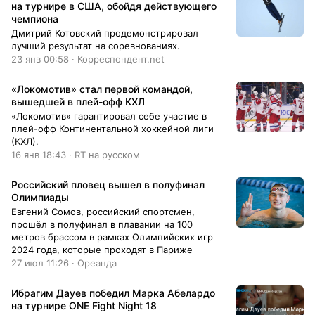
на турнире в США, обойдя действующего
чемпиона
Дмитрий Котовский продемонстрировал
лучший результат на соревнованиях.
23 янв 00:58 · Корреспондент.net
«Локомотив» стал первой командой,
вышедшей в плей-офф КХЛ
«Локомотив» гарантировал себе участие в
плей-офф Континентальной хоккейной лиги
(КХЛ).
16 янв 18:43 · RT на русском
Российский пловец вышел в полуфинал
Олимпиады
Евгений Сомов, российский спортсмен,
прошёл в полуфинал в плавании на 100
метров брассом в рамках Олимпийских игр
2024 года, которые проходят в Париже
27 июл 11:26 · Ореанда
Ибрагим Дауев победил Марка Абелардо
на турнире ONE Fight Night 18