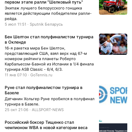
первом этапе ралли "Шелковый путь"
Экипаж лучшего белорусского гонщика
является действующим победителем ралли-
рейда.
5 июл 11:51 · Sputnik Беларусь
Бен Шелтон стал полуфиналистом турнира
в Окленде
16-я ракетка мира Бен Шелтон ,
представляющий США, взял верх над 67-м
номером рейтинга планеты Роберто
Карбальесом-Баэной из Испании в 1/4 финала
турнира ASB Classic - 6/4, 6/3.
11 янв 07:10 · GoTennis.ru
Руне стал полуфиналистом турнира в
Базеле
Датчанин Хольгер Руне пробился в полуфинал
турнира в Базеле.
25 окт 21:06 · ALLSPORT-NEWS
Российский боксер Тищенко стал
чемпионом WBA в новой категории веса