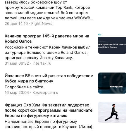
завершилось боксерское шоу от
промоутерской компании Top Rank, которое
возглавил объединительный бой во втором
легчайшем весе между чемпионом WBC/WBO
Наоей Иноуэ и обладателем титулов IBF/WBA
26 дек 14:10 · Fight News
Марлоном Тапалесом.
Хачанов проиграл 145-й ракетке мира на
Roland Garros
Российский теннисист Карен Хачанов выбыл
из турнира Большого шлема Roland Garros,
проиграв словаку Йозефу Ковалику.
31 май 06:32 · Interfax.ru
Йоханнес Бё в пятый раз стал победителем
Кубка мира по биатлону
Подробнее на сайте
16 мар 23:04 · Коммерсантъ
Француз Сяо Хим Фа захватил лидерство
после короткой программы на чемпионате
Европы по фигурному катанию
На чемпионате Европы по фигурному
катанию, который проходит в Каунасе (Литва),