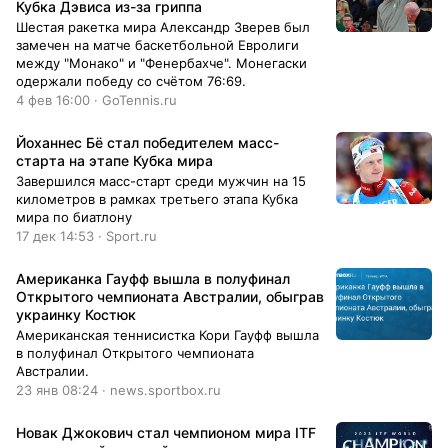
Кубка Дэвиса из-за гриппа
Шестая ракетка мира Александр Зверев был
замечен на матче баскетбольной Евролиги
между "Монако" и "Фенербахче". Монегаски
одержали победу со счётом 76:69.
4 фев 16:00 · GoTennis.ru
Йоханнес Бё стал победителем масс-
старта на этапе Кубка мира
Завершился масс-старт среди мужчин на 15
километров в рамках третьего этапа Кубка
мира по биатлону
17 дек 14:53 · Sport.ru
Американка Гауфф вышла в полуфинал
Открытого чемпионата Австралии, обыграв
украинку Костюк
Американская теннисистка Кори Гауфф вышла
в полуфинал Открытого чемпионата
Австралии.
23 янв 08:24 · news.sportbox.ru
Новак Джокович стал чемпионом мира ITF