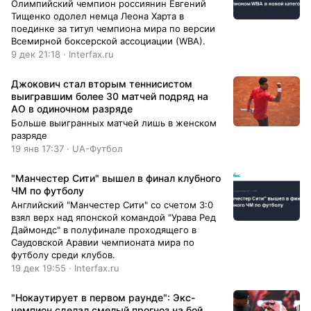
Олимпийский чемпион россиянин Евгений
Тищенко одолел немца Леона Харта в
поединке за титул чемпиона мира по версии
Всемирной боксерской ассоциации (WBA).
9 дек 21:18 · Interfax.ru
Джокович стал вторым теннисистом
выигравшим более 30 матчей подряд на
AO в одиночном разряде
Больше выигранных матчей лишь в женском
разряде
19 янв 17:37 · UA-Футбол
"Манчестер Сити" вышел в финал клубного
ЧМ по футболу
Английский "Манчестер Сити" со счетом 3:0
взял верх над японской командой "Урава Ред
Даймондс" в полуфинале проходящего в
Саудовской Аравии чемпионата мира по
футболу среди клубов.
19 дек 19:55 · Interfax.ru
"Нокаутирует в первом раунде": Экс-
чемпион сделал смелый прогноз на бой