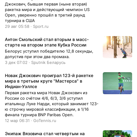
Джокович, бывшая первая (ныне вторая)
ракетка мира и действующий чемпион US
Open, уверенно прошёл в третий раунд
турнира в США
29 авг 05:58 · Sport.ru
Антон Смольский стал вторым в масс-
старте на втором этапе Кубка России
Белорус уступил победителю 12,8 секунды,
допустив при этом два промаха.
3 дек 07:02 · Sputnik Беларусь
Новак Джокович проиграл 123-й ракетке
мира в третьем круге "Мастерса" в
Индиан-Уэллсе
Первая ракетка мира Новак Джокович из
России со счётом 4/6, 6/3, 3/6 уступил
итальянцу Луке Нарди, который занимает 123-
ю строчку мировой классификации, в 1/16
финала турнира BNP Paribas Open.
12 мар 06:31 · GoTennis.ru
Экипаж Вязовича стал четвертым на