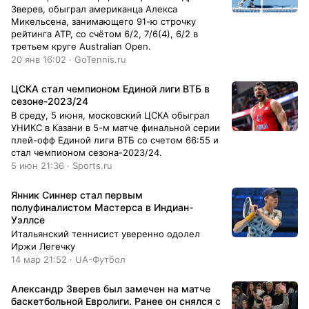
Зверев, обыграл американца Алекса
Микельсена, занимающего 91-ю строчку
рейтинга ATP, со счётом 6/2, 7/6(4), 6/2 в
третьем круге Australian Open.
20 янв 16:02 · GoTennis.ru
ЦСКА стал чемпионом Единой лиги ВТБ в
сезоне-2023/24
В среду, 5 июня, московский ЦСКА обыграл
УНИКС в Казани в 5-м матче финальной серии
плей-офф Единой лиги ВТБ со счетом 66:55 и
стал чемпионом сезона-2023/24.
5 июн 21:36 · Sports.ru
Янник Синнер стал первым
полуфиналистом Мастерса в Индиан-
Уэллсе
Итальянский теннисист уверенно одолел
Иржи Легечку
14 мар 21:52 · UA-Футбол
Александр Зверев был замечен на матче
баскетбольной Евролиги. Ранее он снялся с