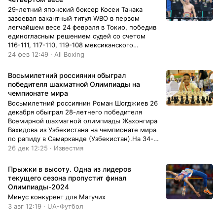
29-летний японский боксер Косеи Танака
завоевал вакантный титул WBO в первом
легчайшем весе 24 февраля в Токио, победив
единогласным решением судей со счетом
116-111, 117-110, 119-108 мексиканского
боксера Кристиана Бакасегуа, и стал
24 фев 12:49 · All Boxing
чемпионом мира в четвертой весовой
категории. До этого Танака владел титулами
Восьмилетний россиянин обыграл
по версии WBO в минимальном, первом
победителя шахматной Олимпиады на
наилегчайшем и наилегчайшем весах.
чемпионате мира
Восьмилетний россиянин Роман Шогджиев 26
декабря обыграл 28-летнего победителя
Всемирной шахматной олимпиады Жахонгира
Вахидова из Узбекистана на чемпионате мира
по рапиду в Самарканде (Узбекистан).На 34-м
ходу Шогджиев, игравший черными фигурами,
26 дек 12:25 · Известия
предложил ничью, однако Вахидов отказался,
делая разные ходы. Фатальным стал ход
Прыжки в высоту. Одна из лидеров
белым конем на Н-3. После чего Шогджиев в
текущего сезона пропустит финал
семь ходов довел партию до
Олимпиады-2024
победы.Чемпионат мира по рапиду и блицу
Минус конкурент для Магучих
проходит с 26 по 30 декабря в Самарканде.
3 авг 12:19 · UA-Футбол
Призовой фонд турнира составляет $1 млн.