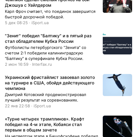
Джошуа с Уайлдером
Карл Фроч считает, что поединок завершится
быстрой досрочной победой.
5 дек 08:25 · iSport.ua
"Зенит" победил "Балтику" и в пятый раз
стал обладателем Кубка России
Футболисты петербургского "Зенита" со
счетом 2:1 победили калининградскую
"Балтику" в суперфинале Кубка России.
2 июн 16:59 · Interfax.ru
Украинский фристайлист завоевал золото
на турнире в США, обойдя действующего
чемпиона
Дмитрий Котовский продемонстрировал
лучший результат на соревнованиях.
22 янв 22:58 · iSport.ua
«Турне четырех трамплинов». Крафт
победил на 4-м этапе, Кобаяси стал
первым в общем зачете
На четвертом этапе в Бишофсхофене победил