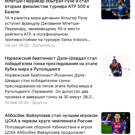
Мпетши-Перрикар обыграл Руне и стал
вторым финалистом турнира ATP 500 в
Базеле
14-я ракетка мира датчанин Хольгер Руне
уступил французу Джованни Мпетши-
Перрикару, занимающему 50-е место
рейтинга ATP, в полуфинальном
противостоянии на турнире Swiss Indoors
Basel - 6/7(6), 4/6.
26 окт 19:32 · GoTennis.ru
Норвежский биатлонист Дале-Шевдал стал
победителем гонки преследования на этапе
Кубка мира в Рупольдинге
Норвежский биатлонист Йоханнес Дале-
Шевдал стал победителем гонки
преследования на пятом этапе Кубка мира в
Рупольдинге (Германия). Он допустил два
промаха и завершил гонку за 30 минут 38,0
секунды
14 янв 15:05 · Sport.ru
Аббосбек Файзуллаев стал лучшим игроком
ЦСКА в первом круге чемпионата России
Полузащитник сборной Узбекистана и игрок
ЦСКА Аббосбек Файзуллаев продолжает