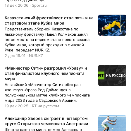
18 дек 20:06 · Sport.ru
Казахстанский фристайлист стал пятым на
стартовом этапе Кубка мира
Представитель сборной Казахстана по
лыжному фристайлу Павел Колмаков занял
пятое место на первом этапе нового сезона
Кубка мира, который проходит в финской
Руке, передает NUR.KZ.
2 дек 19:01 · NUR.KZ
«Манчестер Сити» разгромил «Ураву» и
стал финалистом клубного чемпионата
мира
Английский «Манчестер Сити» обыграл
японскую «Урава Ред Даймондс» в
полуфинальном матче клубного чемпионата
мира 2023 года в Саудовской Аравии.
19 дек 20:25 · RT на русском
Александр Зверев сыграет в четвёртом
круге Открытого чемпионата Австралии
Шестая ракетка мира, немец Александр