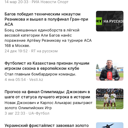
14 мар 20:33 · РИА Новости Спорт
Багов победил техническим нокаутом
Резникова и вышел в полуфинал Гран-при
ACA
Боец смешанных единоборств в лёгкой
весовой категории Али Багов нанёс
поражение Артёму Резникову на турнире ACA
168 в Москве.
24 дек 19:52 · RT на русском
Футболист из Казахстана признан лучшим
игроком сезона в европейском клубе
Стал главным бомбардиром команды.
4 янв 05:54 · Vesti.kz
Прогноз на финал Олимпиады: Джокович в
шаге от статуса лучшего игрока в истории
Новак Джокович и Карлос Алькарас разыграют
золото Олимпийских Игр
3 авг 22:33 · UA-Футбол
Украинский фристайлист завоевал золото