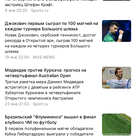
австриец Штефан Крафт.
6 янв 20:20 · Sports.ru
Джокович первым сыграл по 100 матчей на
каждом турнире Большого шлема
Новак Джокович, сербский теннисист, достиг
рекорда в Открытой эре, сыграв 100 матчей
на каждом из четырех турниров Большого
шлема.
19 янв 22:00 · MOS NEWS
Медведев против Хуркача: прогноз на
четвертьфинал Australian Open
Третья ракетка мира Даниил Медведев
встретится с девятым в рейтинге АТР
Хубертом Хуркачем в четвертьфинале
Открытого чемпионата Австралии
23 янв 21:02 · Sport.ru
Бразильский "Флуминенсе" вышел в финал
клубного ЧМ по футболу
В первом полуфинальном матче обладатели
Кубка Либертадорес выиграли у победителя