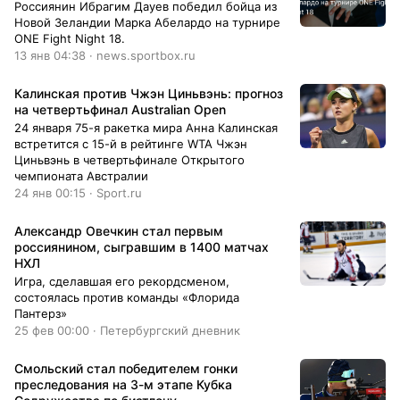
Россиянин Ибрагим Дауев победил бойца из
Новой Зеландии Марка Абелардо на турнире
ONE Fight Night 18.
13 янв 04:38 · news.sportbox.ru
Калинская против Чжэн Циньвэнь: прогноз
на четвертьфинал Australian Open
24 января 75-я ракетка мира Анна Калинская
встретится с 15-й в рейтинге WTA Чжэн
Циньвэнь в четвертьфинале Открытого
чемпионата Австралии
24 янв 00:15 · Sport.ru
Александр Овечкин стал первым
россиянином, сыгравшим в 1400 матчах
НХЛ
Игра, сделавшая его рекордсменом,
состоялась против команды «Флорида
Пантерз»
25 фев 00:00 · Петербургский дневник
Смольский стал победителем гонки
преследования на 3-м этапе Кубка