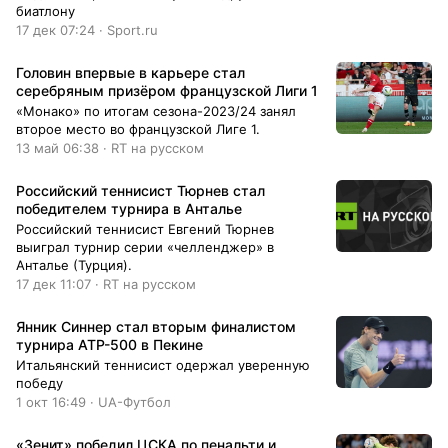
биатлону
17 дек 07:24 · Sport.ru
Головин впервые в карьере стал
серебряным призёром французской Лиги 1
«Монако» по итогам сезона-2023/24 занял
второе место во французской Лиге 1.
13 май 06:38 · RT на русском
Российский теннисист Тюрнев стал
победителем турнира в Анталье
Российский теннисист Евгений Тюрнев
выиграл турнир серии «челленджер» в
Анталье (Турция).
17 дек 11:07 · RT на русском
Янник Синнер стал вторым финалистом
турнира ATP-500 в Пекине
Итальянский теннисист одержал уверенную
победу
1 окт 16:49 · UA-Футбол
«Зенит» победил ЦСКА по пенальти и