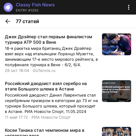
Classy Fish News
ENTRY #1392
77 статей
Джек Дрэйпер стал первым финалистом
турнира ATP 500 в Вене
18-я ракетка мира британец Джек Дрэйпер
взял верх над итальянцем Лоренцо Музетти,
занимающим 17-е место мирового рейтинга, в
полуфинале турнира в Вене - 6/2, 6/4.
26 окт 18:04 · GoTennis.ru
Российский дзюдоист взял серебро на
этапе Большого шлема в Астане
Российский дзюдоист Данил Лаврентьев стал
серебряным призером в категории до 73 кг на
турнире Большого шлема, который проходит
в Астане. РИА Новости Спорт, 11.05.2024
11 май 17:12 · РИА Новости Спорт
Косеи Танака стал чемпионом мира в
четвертом весе