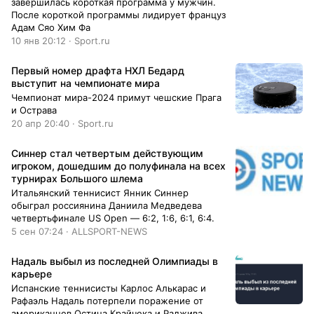
завершилась короткая программа у мужчин.
После короткой программы лидирует француз
Адам Сяо Хим Фа
10 янв 20:12 · Sport.ru
Первый номер драфта НХЛ Бедард
выступит на чемпионате мира
Чемпионат мира-2024 примут чешские Прага
и Острава
20 апр 20:40 · Sport.ru
Синнер стал четвертым действующим
игроком, дошедшим до полуфинала на всех
турнирах Большого шлема
Итальянский теннисист Янник Синнер
обыграл россиянина Даниила Медведева
четвертьфинале US Open — 6:2, 1:6, 6:1, 6:4.
5 сен 07:24 · ALLSPORT-NEWS
Надаль выбыл из последней Олимпиады в
карьере
Испанские теннисисты Карлос Алькарас и
Рафаэль Надаль потерпели поражение от
американцев Остина Крайчека и Раджива