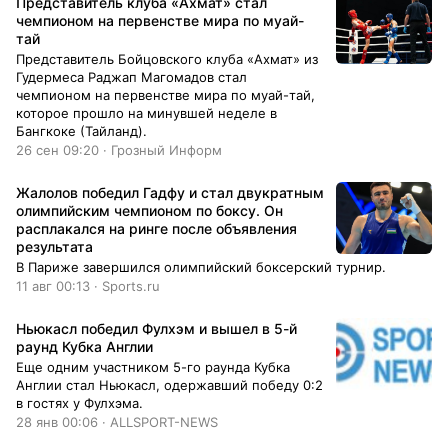
Представитель клуба «Ахмат» стал
(5:7), 6:7 (4:7), 6:3, 6:0 в пользу Рублева.
чемпионом на первенстве мира по муай-
тай
Представитель Бойцовского клуба «Ахмат» из
Гудермеса Раджап Магомадов стал
чемпионом на первенстве мира по муай-тай,
которое прошло на минувшей неделе в
Бангкоке (Тайланд).
26 сен 09:20 · Грозный Информ
Жалолов победил Гадфу и стал двукратным
олимпийским чемпионом по боксу. Он
расплакался на ринге после объявления
результата
В Париже завершился олимпийский боксерский турнир.
11 авг 00:13 · Sports.ru
Ньюкасл победил Фулхэм и вышел в 5-й
раунд Кубка Англии
Еще одним участником 5-го раунда Кубка
Англии стал Ньюкасл, одержавший победу 0:2
в гостях у Фулхэма.
28 янв 00:06 · ALLSPORT-NEWS