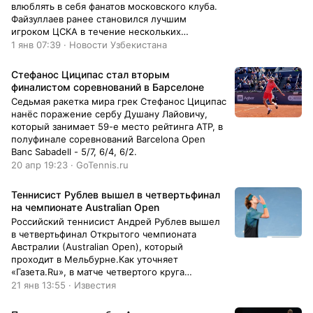
влюблять в себя фанатов московского клуба.
Файзуллаев ранее становился лучшим
игроком ЦСКА в течение нескольких
месяцев.Узбекский полузащитник был
1 янв 07:39 · Новости Узбекистана
признан лучшим игроком ЦСКА в первом
круге чемпионата России. Опрос по
Стефанос Циципас стал вторым
финалистом соревнований в Барселоне
Седьмая ракетка мира грек Стефанос Циципас
нанёс поражение сербу Душану Лайовичу,
который занимает 59-е место рейтинга ATP, в
полуфинале соревнований Barcelona Open
Banc Sabadell - 5/7, 6/4, 6/2.
20 апр 19:23 · GoTennis.ru
Теннисиcт Рублев вышел в четвертьфинал
на чемпионате Australian Open
Российский теннисист Андрей Рублев вышел
в четвертьфинал Открытого чемпионата
Австралии (Australian Open), который
проходит в Мельбурне.Как уточняет
«Газета.Ru», в матче четвертого круга
спортсмен встречался с австралийцем
21 янв 13:55 · Известия
Алексом де Минором. Игра продлилась 4 часа
14 минут и завершилась со счетом 6:4, 6:7