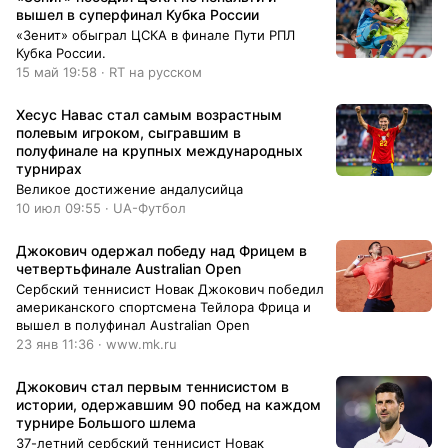
вышел в суперфинал Кубка России
«Зенит» обыграл ЦСКА в финале Пути РПЛ
Кубка России.
15 май 19:58 · RT на русском
Хесус Навас стал самым возрастным
полевым игроком, сыгравшим в
полуфинале на крупных международных
турнирах
Великое достижение андалусийца
10 июл 09:55 · UA-Футбол
Джокович одержал победу над Фрицем в
четвертьфинале Australian Open
Сербский теннисист Новак Джокович победил
американского спортсмена Тейлора Фрица и
вышел в полуфинал Australian Open
23 янв 11:36 · www.mk.ru
Джокович стал первым теннисистом в
истории, одержавшим 90 побед на каждом
турнире Большого шлема
37-летний сербский теннисист Новак