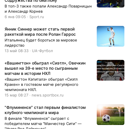
Содружества по биатлону
В топ-3 также попали Александр Поварницын
и Александр Корнев
6 янв 09:05 · Sport.ru
Янник Синнер может стать первой
ракеткой мира после Ролан Гаррос
Итальянец будет бороться за мировое
лидерство
13 май 08:33 · UA-Футбол
«Вашингтон» обыграл «Сиэтл», Овечкин
вышел на 39‑е место по сыгранным
матчам в истории НХЛ
«Вашингтон Кэпиталз» обыграл «Сиэтл
Кракен» в гостевом матче регулярного
чемпионата НХЛ.
15 мар 08:27 · news.sportbox.ru
"Флуминенсе" стал первым финалистом
клубного чемпионата мира
В финале "Флуминенсе" сыграет с
победителем матча "Манчестер Сити" —
"Урава Ред Даймондс"