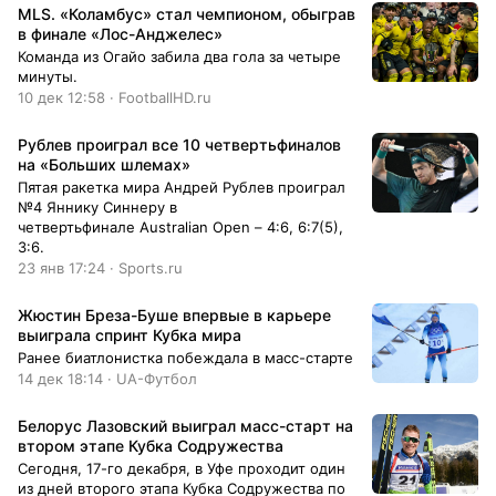
MLS. «Коламбус» стал чемпионом, обыграв
в финале «Лос-Анджелес»
Команда из Огайо забила два гола за четыре
минуты.
10 дек 12:58 · FootballHD.ru
Рублев проиграл все 10 четвертьфиналов
на «Больших шлемах»
Пятая ракетка мира Андрей Рублев проиграл
№4 Яннику Синнеру в
четвертьфинале Australian Open – 4:6, 6:7(5),
3:6.
23 янв 17:24 · Sports.ru
Жюстин Бреза-Буше впервые в карьере
выиграла спринт Кубка мира
Ранее биатлонистка побеждала в масс-старте
14 дек 18:14 · UA-Футбол
Белорус Лазовский выиграл масс-старт на
втором этапе Кубка Содружества
Сегодня, 17-го декабря, в Уфе проходит один
из дней второго этапа Кубка Содружества по