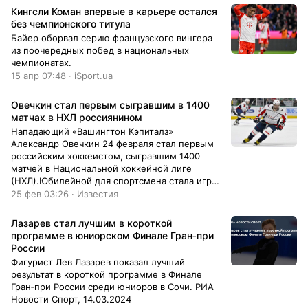
Кингсли Коман впервые в карьере остался
без чемпионского титула
Байер оборвал серию французского вингера
из поочередных побед в национальных
чемпионатах.
15 апр 07:48 · iSport.ua
Овечкин стал первым сыгравшим в 1400
матчах в НХЛ россиянином
Нападающий «Вашингтон Кэпиталз»
Александр Овечкин 24 февраля стал первым
российским хоккеистом, сыгравшим 1400
матчей в Национальной хоккейной лиге
(НХЛ).Юбилейной для спортсмена стала игра
против «Флорида Пантерз», где клуб Овечкина
25 фев 03:26 · Известия
потерпел поражение со счетом 3:2.
Лазарев стал лучшим в короткой
программе в юниорском Финале Гран‑при
России
Фигурист Лев Лазарев показал лучший
результат в короткой программе в Финале
Гран‑при России среди юниоров в Сочи. РИА
Новости Спорт, 14.03.2024