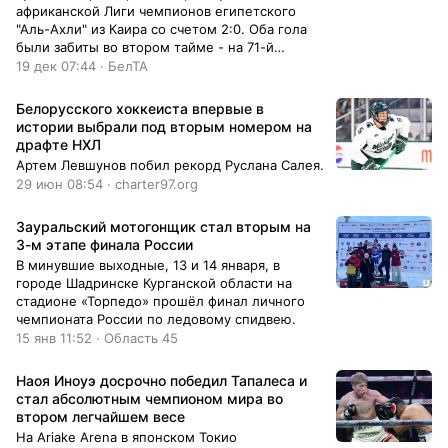
африканской Лиги чемпионов египетского
"Аль-Ахли" из Каира со счетом 2:0. Оба гола
были забиты во втором тайме - на 71-й
минуте Джон Ариас реализовал пенальти, а
19 дек 07:44 · БелТА
еще через 20 минут отличился Джон Кеннеди.
В четвертьфинале египтяне обыграли хозяев
Белорусского хоккеиста впервые в
турнира футболистов "Аль-Иттихад" из
истории выбрали под вторым номером на
Джидды - 3:1.
драфте НХЛ
Артем Левшунов побил рекорд Руслана Салея.
29 июн 08:54 · charter97.org
Зауральский мотогонщик стал вторым на
3-м этапе финала России
В минувшие выходные, 13 и 14 января, в
городе Шадринске Курганской области на
стадионе «Торпедо» прошёл финал личного
чемпионата России по ледовому спидвею.
15 янв 11:52 · Область 45
Наоя Иноуэ досрочно победил Тапалеса и
стал абсолютным чемпионом мира во
втором легчайшем весе
На Ariake Arena в японском Токио