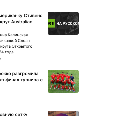
мериканку Стивенс
круг Australian
Анна Калинская
риканкой Слоан
 круга Открытого
4 года.
м
рокко разгромила
ртьфинал турнира с
овную сетку