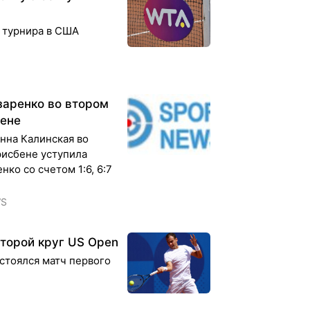
 турнира в США
заренко во втором
бене
нна Калинская во
рисбене уступила
ко со счетом 1:6, 6:7
WS
торой круг US Open
остоялся матч первого