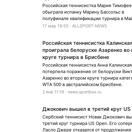
Российская теннисистка Мария Тимофее
обыграла испанку Марину Бассольс в
полуфинале квалификации турнира в Ма
17 мар 19:55 · ALLSPORT-NEWS
Российская теннисистка Калинска
проиграла белоруске Азаренко во
круге турнира в Брисбене
Российская теннисистка Анна Калинская
потерпела поражение от белоруски Вик
Азаренко во втором круге турнира катег
WTA 500 в австралийском Брисбене.
2 янв 11:19 · news.sportbox.ru
Джокович вышел в третий круг US
Сербский теннисист Новак Джокович вы
третий круг турнира US Open. Его сопер
Ласло Джере отказался от продолжения