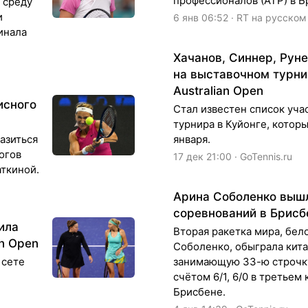
профессионалов (ATP) в Б
 среду
и
6 янв 06:52 · RT на русском
инала
Хачанов, Синнер, Рун
на выставочном турни
Australian Open
исного
Стал известен список уча
турнира в Куйонге, котор
азиться
января.
тогов
17 дек 21:00 · GoTennis.ru
ткиной.
Арина Соболенко вышл
соревнований в Брисб
ила
Вторая ракетка мира, бел
an Open
Соболенко, обыграла кита
 сете
занимающую 33-ю строчку
счётом 6/1, 6/0 в третьем 
Брисбене.