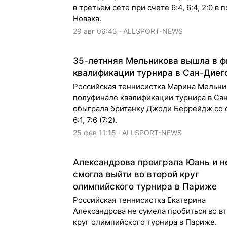
в третьем сете при счете 6:4, 6:4, 2:0 в 
Новака.
29 авг 06:43 · ALLSPORT-NEWS
35-летнняя Мельникова вышла в ф
квалификации турнира в Сан-Диег
Российская теннисистка Марина Мельни
полуфинале квалификации турнира в Са
обыграла британку Джоди Беррейдж со 
6:1, 7:6 (7:2).
25 фев 11:15 · ALLSPORT-NEWS
Александрова проиграла Юань и н
смогла выйти во второй круг
олимпийского турнира в Париже
Российская теннисистка Екатерина
Александрова не сумела пробиться во в
круг олимпийского турнира в Париже.