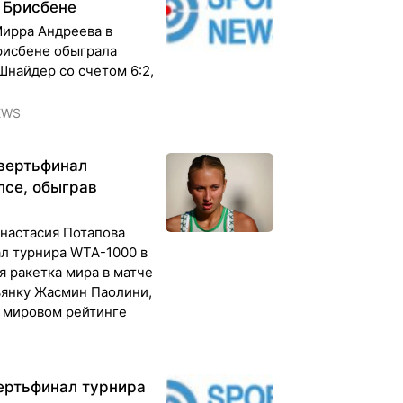
в Брисбене
Мирра Андреева в
рисбене обыграла
найдер со счетом 6:2,
EWS
вертьфинал
лсе, обыграв
Анастасия Потапова
ал турнира WTA-1000 в
я ракетка мира в матче
ьянку Жасмин Паолини,
 мировом рейтинге
ертьфинал турнира