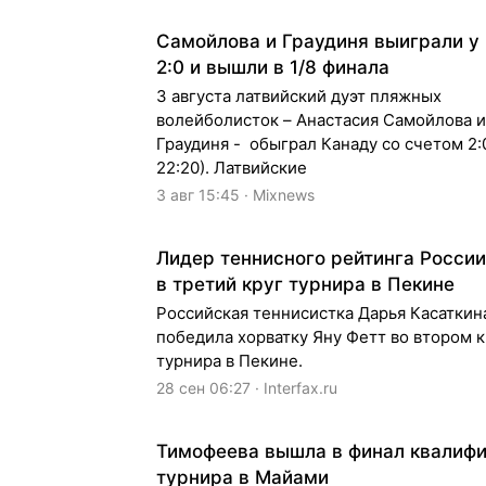
Самойлова и Граудиня выиграли у
2:0 и вышли в 1/8 финала
3 августа латвийский дуэт пляжных
волейболисток – Анастасия Самойлова и
Граудиня - обыграл Канаду со счетом 2:0
22:20). Латвийские
3 авг 15:45 · Mixnews
Лидер теннисного рейтинга Росси
в третий круг турнира в Пекине
Российская теннисистка Дарья Касаткин
победила хорватку Яну Фетт во втором к
турнира в Пекине.
28 сен 06:27 · Interfax.ru
Тимофеева вышла в финал квалиф
турнира в Майами