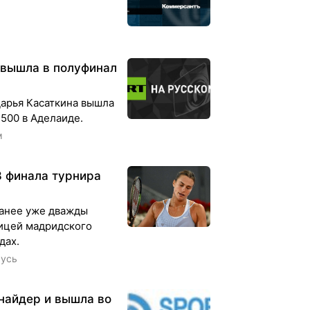
 вышла в полуфинал
Дарья Касаткина вышла
500 в Аделаиде.
м
8 финала турнира
ранее уже дважды
ицей мадридского
дах.
русь
найдер и вышла во