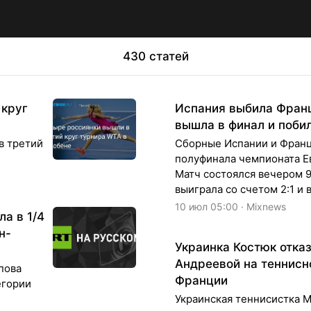
430 статей
 круг
Испания выбила Франц
вышла в финал и поби
в третий
Сборные Испании и Франц
полуфинала чемпионата Е
Матч состоялся вечером 9
выиграла со счетом 2:1 и
10 июл 05:00 · Mixnews
а в 1/4
н-
Украинка Костюк отказ
Андреевой на теннисн
пова
Франции
егории
Украинская теннисистка 