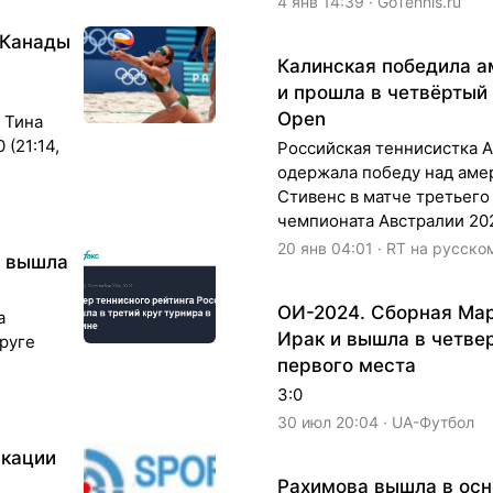
4 янв 14:39 · GoTennis.ru
 Канады
Калинская победила а
и прошла в четвёртый 
Open
 Тина
 (21:14,
Российская теннисистка 
одержала победу над аме
Стивенс в матче третьего
чемпионата Австралии 202
20 янв 04:01 · RT на русско
и вышла
ОИ-2024. Сборная Ма
а
Ирак и вышла в четве
руге
первого места
3:0
30 июл 20:04 · UA-Футбол
икации
Рахимова вышла в осн