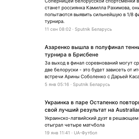
Соперницей белорусской спортсменки в
станет россиянка Камилла Рахимова, он
попытаются выявить сильнейшую в 1/8 ф
турнира.
11 сен 08:02 · Sputnik Беларусь
Азаренко вышла в полуфинал тенн
турнира в Брисбене
За выход в финал соревнований могут ср
две белоруски - это будет зависеть от и
встречи Арины Соболенко с Дарьей Каса
5 янв 05:16 · Sputnik Беларусь
Украинка в паре Остапенко повтор
свой лучший результат на Australi
Украинско-латвийский дуэт в решающем
отыграл четыре матчбола
19 янв 11:41 · UA-Футбол