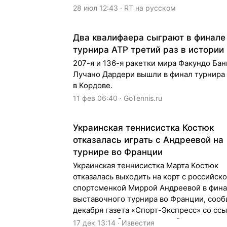
28 июл 12:43 · RT на русском
Два квалифаера сыграют в финале
турнира ATP третий раз в истории
207-я и 136-я ракетки мира Факундо Бан
Лучано Дардери вышли в финал турнира
в Кордове.
11 фев 06:40 · GoTennis.ru
Украинская теннисистка Костюк
отказалась играть с Андреевой на
турнире во Франции
Украинская теннисистка Марта Костюк
отказалась выходить на корт с российск
спортсменкой Миррой Андреевой в фин
выставочного турнира во Франции, сооб
декабря газета «Спорт-Экспресс» со ссы
пресс-службу соревнований.
17 дек 13:14 · Известия