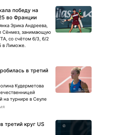
ала победу на
25 во Франции
иянка Эрика Андреева,
п Сёнмез, занимающую
A, со счётом 6/3, 6/2
5 в Лиможе.
робилась в третий
Полина Кудерметова
течественницей
 на турнире в Сеуле
емя
в третий круг US