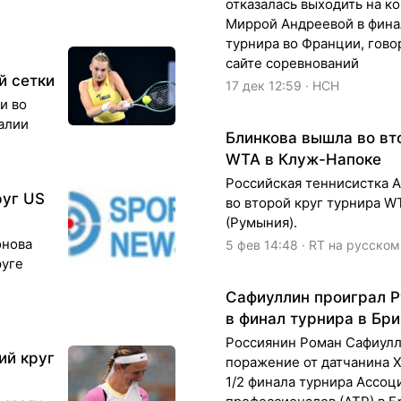
отказалась выходить на ко
Миррой Андреевой в фина
турнира во Франции, гово
сайте соревнований
й сетки
17 дек 12:59 · НСН
и во
алии
Блинкова вышла во вт
WTA в Клуж-Напоке
Российская теннисистка 
руг US
во второй круг турнира W
(Румыния).
онова
5 фев 14:48 · RT на русском
руге
Сафиуллин проиграл Р
в финал турнира в Бр
Россиянин Роман Сафиулл
ий круг
поражение от датчанина Х
1/2 финала турнира Ассоц