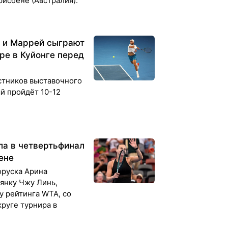
рисбене (Австралия).
е и Маррей сыграют
ре в Куйонге перед
стников выставочного
ый пройдёт 10-12
а в четвертьфинал
ене
оруска Арина
янку Чжу Линь,
 рейтинга WTA, со
круге турнира в