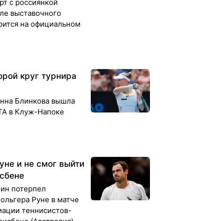
рт с россиянкой
ле выставочного
рится на официальном
орой круг турнира
Анна Блинкова вышла
TA в Клуж-Напоке
уне и не смог выйти
исбене
ин потерпел
ольгера Руне в матче
иации теннисистов-