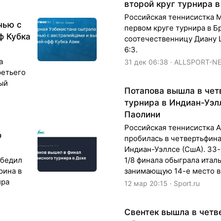
второй круг турнира 
Российская теннисистка 
чью с
первом круге турнира в Б
ф Кубка
соотечественницу Диану Ш
6:3.
а
31 дек 06:38 · ALLSPORT-N
ретьего
рый
Потапова вышла в чет
турнира в Индиан-Уэл
Паолини
Российская теннисистка 
о
пробилась в четвертьфин
Индиан-Уэллсе (СшА). 33-
обедил
1/8 финала обыграла итал
рина в
занимающую 14-е место в
ира
12 мар 20:15 · Sport.ru
Свентек вышла в четв