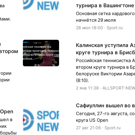
турнира в Вашингтоне
ва
Основная сетка хардового
йами.
начнётся 29 июля
28 июл 18:00 · Sport.ru
я
Калинская уступила А
 втором
круге турнира в Брис
Российская теннисистка А
втором круге турнира в Б
тории
белоруске Виктории Азарен
ории
(8:10).
2 янв 11:38 · ALLSPORT-NE
Сафиуллин вышел во в
 Open
Сегодня, 27-го августа, с
шел в
круга US Open
ник
27 авг 21:06 · Sport.ru
 борьбы