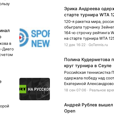
пользу
Эрика Андреева одерж
старте турнира WTA 1
120-я ракетка мира, росс
обыграла турчанку Зейне
инал
164-ю строчку рейтинга WT
о
на старте турнира WTA 12
кова в
12 дек 16:22 · GoTennis.ru
н-Диего
счетом
Полина Кудерметова п
круг турнира в Сеуле
Российская теннисистка 
одержала победу над соо
е
Екатериной Александровой
18 сен 07:06 · Реальное вр
Андрей Рублев вышел 
торой
Open