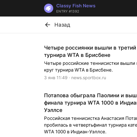
Classy Fish News
ENTRY #1392
Назад
Четыре россиянки вышли в третий
турнира WTA в Брисбене
Четыре российские теннисистки вышли 
круг турнира WTA в Брисбене.
3 янв 11:49 · news.sportbox.ru
Потапова обыграла Паолини и вышл
финала турнира WTA 1000 в Индиа
Уэллсе
Российская теннисистка Анастасия Пота
пробилась в четвертьфинал турнира кат
WTA 1000 в Индиан-Уэллсе.