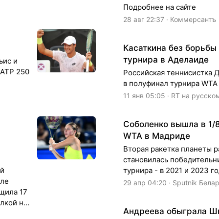
Подробнее на сайте
28 авг 22:37 · Коммерсантъ
Касаткина без борьбы
турнира в Аделаиде
ьис и
 ATP 250
Российская теннисистка 
в полуфинал турнира WTA 
11 янв 05:05 · RT на русско
Соболенко вышла в 1/
WTA в Мадриде
Вторая ракетка планеты 
становилась победительн
ой
турнира - в 2021 и 2023 го
але
29 апр 04:20 · Sputnik Бела
щила 17
лкой на
Андреева обыграла Ш