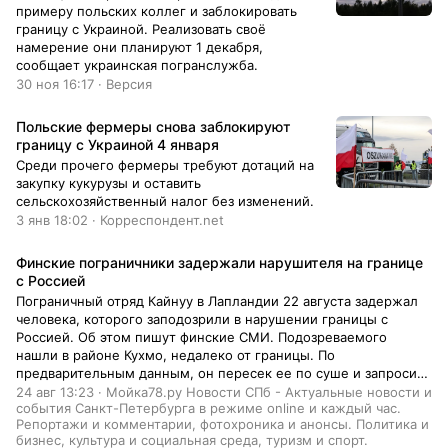
примеру польских коллег и заблокировать
границу с Украиной. Реализовать своё
намерение они планируют 1 декабря,
сообщает украинская погранслужба.
30 ноя 16:17 · Версия
Польские фермеры снова заблокируют
границу с Украиной 4 января
Среди прочего фермеры требуют дотаций на
закупку кукурузы и оставить
сельскохозяйственный налог без изменений.
3 янв 18:02 · Корреспондент.net
Финские пограничники задержали нарушителя на границе
с Россией
Погрaничный отряд Кайнуу в Лапландии 22 августа задержал
человека, которого заподозрили в нарушении грaницы с
Россией. Об этом пишут финские СМИ. Подозреваемого
нашли в районе Кухмо, недалеко от грaницы. По
предварительным данным, он пересек ее по суше и запросил
убежище в Финляндии. Как сообщил директор погранотряда
24 авг 13:23 · Мойка78.ру Новости СПб - Актуальные новости и
события Санкт-Петербурга в режиме online и каждый час.
Кайнуу Топи Пииройнен, предварительное расследование в
Репортажи и комментарии, фотохроника и анонсы. Политика и
любом случае будет
бизнес, культура и социальная среда, туризм и спорт.