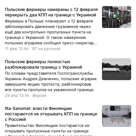
Польские фермеры намерены с 12 февраля
перекрыть два КПП на границе с Украиной
Фермеры в Польше планируют с 12 февраля
заблокировать движение грузовиков через
ещё два контрольно-пропускных пункта на
границе с Украиной. О таком намерении
польских аграриев сообщил пресс-секретарь
Госпогранслужбы Украины Андрей Демченко.
11 фев 12:44 · RT на русском
Польские фермеры полностью
разблокировали границу с Украиной
По словам представителя Госпогранслужбы
Украины Андрея Демченко, польские аграрии
завершили акцию протеста, разблокировав
все пункты пропуска на украинской границе.
29 апр 13:16 · Версия
Ilta-Sanomat: власти Финляндии
постараются не открывать КПП на границе
с Россией
Правительство Финляндии постарается не
открывать пропускные пункты на границе