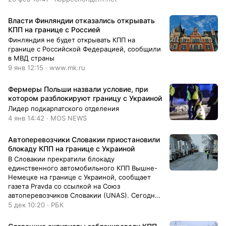
Власти Финляндии отказались открывать
КПП на границе с Россией
Финляндия не будет открывать КПП на
границе с Российской Федерацией, сообщили
в МВД страны
9 янв 12:15 · www.mk.ru
Фермеры Польши назвали условие, при
котором разблокируют границу с Украиной
Лидер подкарпатского отделения
4 янв 14:42 · MOS NEWS
Автоперевозчики Словакии приостановили
блокаду КПП на границе с Украиной
В Словакии прекратили блокаду
единственного автомобильного КПП Вышне-
Немецке на границе с Украиной, сообщает
газета Pravda со ссылкой на Союз
автоперевозчиков Словакии (UNAS). Сегодня
мы ...
5 дек 10:20 · РБК