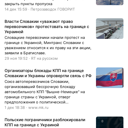
закрыть пункты пропуска
14 дек 15:59 · Петрозаводск ГОВОРИТ
Власти Словакии «уважают право
перевозчиков» протестовать на границе с
Украиной
Словацкие перевозчики начали протест на
границе с Украиной, Минтранс Словакии с
уважением относится к их праву на эти акции,
заявили в Братиславе.
29 ноя 19:52 · RT на русском
Организаторы блокады КПП на границе
Словакии и Украины опровергли связь с РФ
Союз автоперевозчиков Словакии,
организовавший бессрочную блокаду
автомобильного КПП "Вышне-Немецке" на
границе страны с Украиной, отверг
предположения о политической
мотивированности акции и ее связи с Россией
1 дек 18:38 · www.mk.ru
Польские пограничники разблокировали
КПП на границе с Украиной