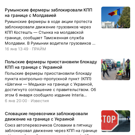
Румынские фермеры заблокировали КПП
на границе с Молдавией
Румынские фермеры в ходе акции протеста
заблокировали движение грузовиков через
КПП Костешть — Стынка на молдавской
границе, сообщает Таможенная служба
Молдавии. В Румынии водители грузовиков и
аграрии седьмой день проводят массовую
16 янв 13:49 · ПРАЙМ
акцию...
Польские фермеры приостановили блокаду
КПП на границе с Украиной
Польские фермеры приостановили блокаду
пункта контрольно-пропускной пункт (КПП)
«Шегини — Медыка» на границе с Украиной,
достигнуто соглашение с правительством. Об
этом 6 января сообщило издание Interia
Wydarzenia.
6 янв 20:00 · Известия
Словацкие перевозчики заблокировали
движение на границе с Украиной
Союз автоперевозчиков Словакии в пятницу
заблокировал движение через КПП на границе