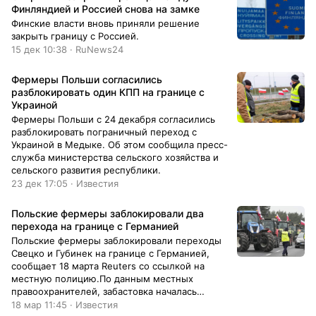
Финляндией и Россией снова на замке
Финские власти вновь приняли решение
закрыть границу с Россией.
15 дек 10:38 · RuNews24
Фермеры Польши согласились
разблокировать один КПП на границе с
Украиной
Фермеры Польши с 24 декабря согласились
разблокировать пограничный переход с
Украиной в Медыке. Об этом сообщила пресс-
служба министерства сельского хозяйства и
сельского развития республики.
23 дек 17:05 · Известия
Польские фермеры заблокировали два
перехода на границе с Германией
Польские фермеры заблокировали переходы
Свецко и Губинек на границе с Германией,
сообщает 18 марта Reuters со ссылкой на
местную полицию.По данным местных
правоохранителей, забастовка началась
накануне, 17 марта, и продлится до среды, 20
18 мар 11:45 · Известия