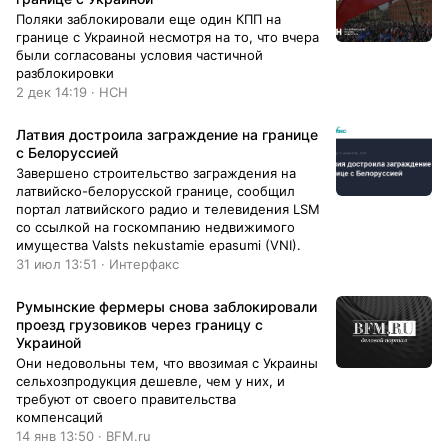
Поляки заблокировали еще один КПП на
границе с Украиной несмотря на то, что вчера
были согласованы условия частичной
разблокировки
2 дек 14:19 · НСН
Латвия достроила заграждение на границе
с Белоруссией
Завершено строительство заграждения на
латвийско-белорусской границе, сообщил
портал латвийского радио и телевидения LSM
со ссылкой на госкомпанию недвижимого
имущества Valsts nekustamie epasumi (VNI).
31 июл 13:51 · Интерфакс
Румынские фермеры снова заблокировали
проезд грузовиков через границу с
Украиной
Они недовольны тем, что ввозимая с Украины
сельхозпродукция дешевле, чем у них, и
требуют от своего правительства
компенсаций
14 янв 13:50 · BFM.ru