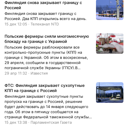
Финляндия снова закрывает границу с
Россией
Финляндия снова закрывает границу с
Россией. Два КПП открылись всего на день.
15 дек 12:05 · Телеканал NTD
Польские фермеры сняли многомесячную
блокаду на границе с Украиной
Польские фермеры разблокировали все
контрольно-пропускные пункты (КПП) на
границе с Украиной. Об этом в воскресенье,
29 апреля, сообщили в государственной
пограничной службе Украины (ГПСУ).В
ведомстве уточнили, что польские фермеры
29 апр 11:32 · Известия
ушли с последнего заблокированного пункта
пропуска на границе, который называется
ФТС: Финляндия закрывает сухопутные
«Рава-Русская − Гребенне».
КПП на границе с Россией
Финляндия закрывает сухопутные пункты
пропуска на границе с Россией, решение
будет действовать до 14 января следующего
года. Об этом в пятницу сообщается на
странице Федеральной таможенной службы
(ФТС) РФ в соцсетях.
15 дек 13:38 · Парламентская Газета