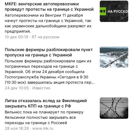
MKFE: венгерские автоперевозчики
проведут протесты на границе с Украиной
Автоперевозчики из Венгрии 11 декабря
начнут протесты на границе с Украиной, так
как украинские дальнобойщики разоряют их
предприятия.
10 дек 00:19 · RT на русском
Польские фермеры разблокировали пункт
пропуска на границе с Украиной
Польские фермеры разблокировали один из
пограничных переходов на границе с
Украиной. Об этом 24 декабря сообщила
Госпогранслужба Украины.«Сегодня в 9:30
(10:30 мск) завершилась акция протеста перед
пунктом пропуска «Медика – Шегини».
24 дек 10:05 · Известия
Оформление и пропуск через границу
грузовых транспортных средств в
Литва отказалась вслед за Финляндией
направлении въезда в Украину
закрывать КПП на границе с РФ
осуществляется в обычном режиме», —
Вильнюс пока не планирует по примеру
сообщило ведомство в Telegram.
Хельсинки полностью закрывать все
переходы на границе с Россией
28 ноя 18:28 · www.mk.ru