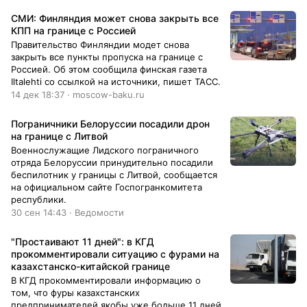
СМИ: Финляндия может снова закрыть все
КПП на границе с Россией
Правительство Финляндии модет снова
закрыть все пункты пропуска на границе с
Россией. Об этом сообщила финская газета
Iltalehti со ссылкой на источники, пишет ТАСС.
14 дек 18:37 · moscow-baku.ru
Пограничники Белоруссии посадили дрон
на границе с Литвой
Военнослужащие Лидского пограничного
отряда Белоруссии принудительно посадили
беспилотник у границы с Литвой, сообщается
на официальном сайте Госпогранкомитета
республики.
30 сен 14:43 · Ведомости
"Простаивают 11 дней": в КГД
прокомментировали ситуацию с фурами на
казахстанско-китайской границе
В КГД прокомментировали информацию о
том, что фуры казахстанских
предпринимателей якобы уже больше 11 дней