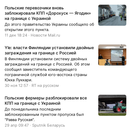
марта.«Движение в Свецко и Губинеке
заблокировано, вы не можете проехать ни в
Польские перевозчики вновь
одном из направлений», — цитирует издание
заблокировали КПП «Дорохуск — Ягодин»
представителя полиции соседнего города
на границе с Украиной
Гожува-Велькопольски Марцина Малуди.
До этого правительство Украины сообщило об
открытии этого пункта.
11 дек 18:24 · Новости Mail.ru
Yle: власти Финляндии установили двойные
заграждения на границе с Россией
В Финляндии установили систему двойных
заграждений на границе с Россией. Об этом
сообщил заместитель командующего
пограничной службой юго-востока страны
Юкка Луккари.
30 ноя 12:57 · RT на русском
Польские фермеры разблокировали все
КПП на границе с Украиной
До понедельника последним
заблокированным пунктом пропуска был
"Равва Русская".
29 апр 09:47 · Sputnik Беларусь