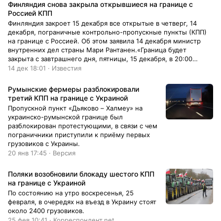
автомобильных перевозчиков (MKFE)
Финляндия снова закрыла открывшиеся на границе с
Тивадара Арваи.
Россией КПП
Финляндия закроет 15 декабря все открытые в четверг, 14
декабря, пограничные контрольно-пропускные пункты (КПП)
на границе с Россией. Об этом заявила 14 декабря министр
внутренних дел страны Мари Рантанен.«Граница будет
закрыта с завтрашнего дня, пятницы, 15 декабря, в 20:00
(21:00 мск), а завершится [закрытие] 14 января. <...> Мы
14 дек 18:01 · Известия
смогли констатировать, что нелегальная иммиграция на
восточной границе Финляндии продолжилась», — сказала она,
Румынские фермеры разблокировали
трансляция велась на сайте финского правительства.
третий КПП на границе с Украиной
Пропускной пункт «Дьяково – Халмеу» на
украинско-румынской границе был
разблокирован протестующими, в связи с чем
пограничники приступили к приёму первых
грузовиков с Украины.
20 янв 17:45 · Версия
Поляки возобновили блокаду шестого КПП
на границе с Украиной
По состоянию на утро воскресенья, 25
февраля, в очередях на въезд в Украину стоят
около 2400 грузовиков.
25 фев 10:41 · Корреспондент.net