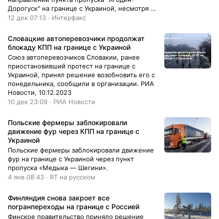
Дорогуск" на границе с Украиной, несмотря на
отмену польскими властями разрешения на
12 дек 07:13 · Интерфакс
проведение протестной акции.
Словацкие автоперевозчики продолжат
блокаду КПП на границе с Украиной
Союз автоперевозчиков Словакии, ранее
приостановивший протест на границе с
Украиной, принял решение возобновить его с
понедельника, сообщили в организации. РИА
Новости, 10.12.2023
10 дек 23:09 · РИА Новости
Польские фермеры заблокировали
движение фур через КПП на границе с
Украиной
Польские фермеры заблокировали движение
фур на границе с Украиной через пункт
пропуска «Медыка — Шегини».
4 янв 08:43 · RT на русском
Финляндия снова закроет все
погранпереходы на границе с Россией
Финское правительство приняло решение