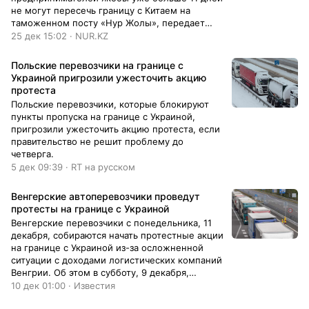
не могут пересечь границу с Китаем на
таможенном посту «Нур Жолы», передает
NUR.KZ.
25 дек 15:02 · NUR.KZ
Польские перевозчики на границе с
Украиной пригрозили ужесточить акцию
протеста
Польские перевозчики, которые блокируют
пункты пропуска на границе с Украиной,
пригрозили ужесточить акцию протеста, если
правительство не решит проблему до
четверга.
5 дек 09:39 · RT на русском
Венгерские автоперевозчики проведут
протесты на границе с Украиной
Венгерские перевозчики с понедельника, 11
декабря, собираются начать протестные акции
на границе с Украиной из-за осложненной
ситуации с доходами логистических компаний
Венгрии. Об этом в субботу, 9 декабря,
сообщило агентство MTI со ссылкой на
10 дек 01:00 · Известия
руководителя Ассоциации венгерских