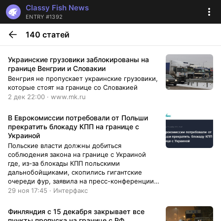
Classy Fish News
ENTRY #1392
140 статей
Украинские грузовики заблокированы на
границе Венгрии и Словакии
Венгрия не пропускает украинские грузовики,
которые стоят на границе со Словакией
2 дек 22:00 · www.mk.ru
В Еврокомиссии потребовали от Польши
прекратить блокаду КПП на границе с
Украиной
Польские власти должны добиться
соблюдения закона на границе с Украиной
где, из-за блокады КПП польскими
дальнобойщиками, скопились гигантские
очереди фур, заявила на пресс-конференции в
Брюсселе член Еврокомиссии по транспорту
29 ноя 17:45 · Интерфакс
Адина Вэлян.
Финляндия c 15 декабря закрывает все
пункты пропуска на границе с РФ