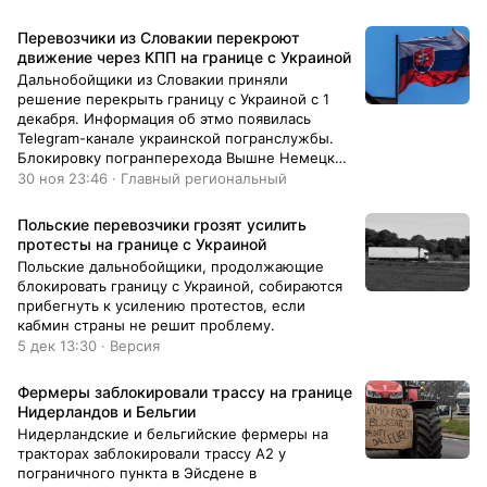
Перевозчики из Словакии перекроют
движение через КПП на границе с Украиной
Дальнобойщики из Словакии приняли
решение перекрыть границу с Украиной с 1
декабря. Информация об этмо появилась
Telegram-канале украинской погранслужбы.
Блокировку погранперехода Вышне Немецке
— Ужгород организуют в пятницу, 1 декабря, с
30 ноя 23:46 · Главный региональный
15:00 часов (17.00 мск). Представители Союза
автоперевозчиков Словакии решили
Польские перевозчики грозят усилить
перекрыть движение, чтобы добиться от
протесты на границе с Украиной
Европейской комиссии восстановления
Польские дальнобойщики, продолжающие
отмененной системы разрешений для
блокировать границу с Украиной, собираются
украинских коммерческих перевозчиков. […]
прибегнуть к усилению протестов, если
кабмин страны не решит проблему.
5 дек 13:30 · Версия
Фермеры заблокировали трассу на границе
Нидерландов и Бельгии
Нидерландские и бельгийские фермеры на
тракторах заблокировали трассу А2 у
пограничного пункта в Эйсдене в