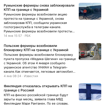
Румынские фермеры снова заблокировали
КПП на границе с Украиной
Румынские фермеры возобновили акцию
протеста на границе с Украиной, снова
заблокировав КПП, сообщила украинская
госпогранслужба в телеграм-канале.
Румынские фермеры возобновили протесты
Около ...
14 янв 15:57 · РБК
Польские фермеры возобновили
блокировку КПП на границе с Украиной
Польские фермеры возобновили блокировку
пункта пропуска «Медика-Шегини» на границе
с Украиной. Об этом 4 января сообщило
украинское агентство УНИАН в Telegram-
канале.Как отмечается, легковые автомобили
передвигаются в обычном режиме, а
4 янв 08:24 · Известия
грузовые будут пропускать по три единицы в
час без задержек, в частности с гуманитарной
Финляндия отказалась открывать КПП на
помощью и скоропортящимися продуктами.
границе с Россией
КПП на финско-российской границе будут
зарыты еще месяц, заявила глава МВД
Финляндии Мари Рантанен. По ее словам,