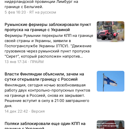
нидерландской провинции Лимбург на
границе с Бельгией.
5 фев 16:20 · RT на русском
Румынские фермеры заблокировали пункт
пропуска на границе с Украиной
Фермеры Румынии перекрыли КПП на границе
своей страны и Украины, заявили в
Госпогранслужбе Украины (ГПСУ). "Движение
грузовиков через румынский пункт пропуска
"Сирет", который расположен напротив
украинского "Порубное", заблокировано. На...
13 янв 17:34 · ПРАЙМ
Власти Финляндии объяснили, зачем на
сутки открывали границу с Россией
Финляндия, сегодня ночью возобновившая
работу двух контрольно-пропускных пунктов
на границе в Россией, снова их закрывает.
Решение вступит в силу в 21:00 завтрашнего
дня.
14 дек 22:42 · Версия
Поляки заблокировали еще один КПП на
границе с Украиной