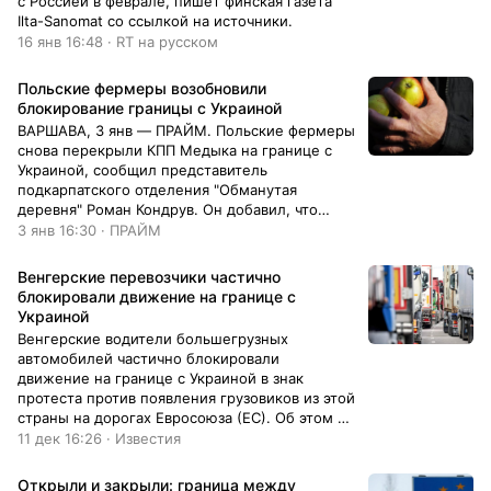
с Россией в феврале, пишет финская газета
Ilta-Sanomat со ссылкой на источники.
16 янв 16:48 · RT на русском
Польские фермеры возобновили
блокирование границы с Украиной
ВАРШАВА, 3 янв — ПРАЙМ. Польские фермеры
снова перекрыли КПП Медыка на границе с
Украиной, сообщил представитель
подкарпатского отделения "Обманутая
деревня" Роман Кондрув. Он добавил, что
письмо от министра сельского хозяйства с...
3 янв 16:30 · ПРАЙМ
Венгерские перевозчики частично
блокировали движение на границе с
Украиной
Венгерские водители большегрузных
автомобилей частично блокировали
движение на границе с Украиной в знак
протеста против появления грузовиков из этой
страны на дорогах Евросоюза (ЕС). Об этом 11
декабря сообщил портал Trans.Info.
11 дек 16:26 · Известия
Открыли и закрыли: граница между