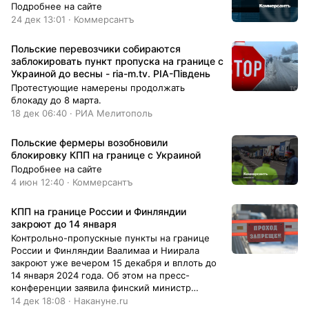
Подробнее на сайте
24 дек 13:01 · Коммерсантъ
Польские перевозчики собираются
заблокировать пункт пропуска на границе с
Украиной до весны - ria-m.tv. РІА-Південь
Протестующие намерены продолжать
блокаду до 8 марта.
18 дек 06:40 · РИА Мелитополь
Польские фермеры возобновили
блокировку КПП на границе с Украиной
Подробнее на сайте
4 июн 12:40 · Коммерсантъ
КПП на границе России и Финляндии
закроют до 14 января
Контрольно-пропускные пункты на границе
России и Финляндии Ваалимаа и Ниирала
закроют уже вечером 15 декабря и вплоть до
14 января 2024 года. Об этом на пресс-
конференции заявила финский министр
внутренних дел Мари Рантанен.
14 дек 18:08 · Накануне.ru