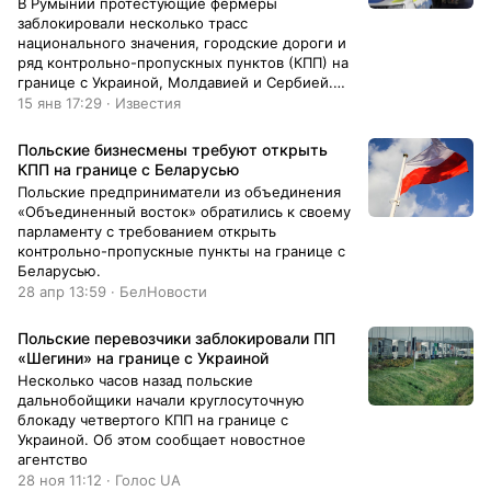
В Румынии протестующие фермеры
заблокировали несколько трасс
национального значения, городские дороги и
ряд контрольно-пропускных пунктов (КПП) на
границе с Украиной, Молдавией и Сербией.
Об этом в понедельник, 15 января, сообщил
15 янв 17:29 · Известия
румынский телеканал Digi24.
Польские бизнесмены требуют открыть
КПП на границе с Беларусью
Польские предприниматели из объединения
«Объединенный восток» обратились к своему
парламенту с требованием открыть
контрольно-пропускные пункты на границе с
Беларусью.
28 апр 13:59 · БелНовости
Польские перевозчики заблокировали ПП
«Шегини» на границе с Украиной
Несколько часов назад польские
дальнобойщики начали круглосуточную
блокаду четвертого КПП на границе с
Украиной. Об этом сообщает новостное
агентство
28 ноя 11:12 · Голос UA