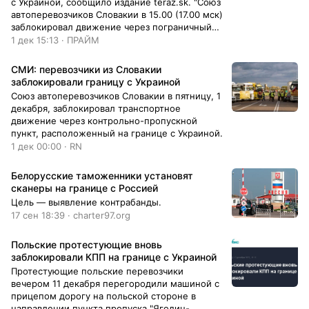
с Украиной, сообщило издание teraz.sk. "Союз
автоперевозчиков Словакии в 15.00 (17.00 мск)
заблокировал движение через пограничный
пункт Вышне Немецке —...
1 дек 15:13 · ПРАЙМ
СМИ: перевозчики из Словакии
заблокировали границу с Украиной
Союз автоперевозчиков Словакии в пятницу, 1
декабря, заблокировал транспортное
движение через контрольно-пропускной
пункт, расположенный на границе с Украиной.
1 дек 00:00 · RN
Белорусские таможенники установят
сканеры на границе с Россией
Цель — выявление контрабанды.
17 сен 18:39 · charter97.org
Польские протестующие вновь
заблокировали КПП на границе с Украиной
Протестующие польские перевозчики
вечером 11 декабря перегородили машиной с
прицепом дорогу на польской стороне в
направлении пункта пропуска "Ягодин-