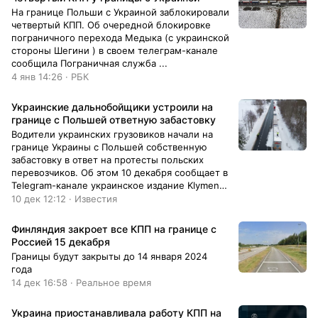
На границе Польши с Украиной заблокировали
четвертый КПП. Об очередной блокировке
пограничного перехода Медыка (с украинской
стороны Шегини ) в своем телеграм-канале
сообщила Пограничная служба ...
4 янв 14:26 · РБК
Украинские дальнобойщики устроили на
границе с Польшей ответную забастовку
Водители украинских грузовиков начали на
границе Украины с Польшей собственную
забастовку в ответ на протесты польских
перевозчиков. Об этом 10 декабря сообщает в
Telegram-канале украинское издание Klymenko
Time.По его данным, украинские
10 дек 12:12 · Известия
дальнобойщики блокируют на польской
границе движение легковых автомобилей.
Финляндия закроет все КПП на границе с
Сообщение сопровождается кадрами, на
Россией 15 декабря
которых водители в светоотражающих
Границы будут закрыты до 14 января 2024
жилетах ходят по кругу перед
года
остановившимися на дороге машинами.
14 дек 16:58 · Реальное время
Украина приостанавливала работу КПП на