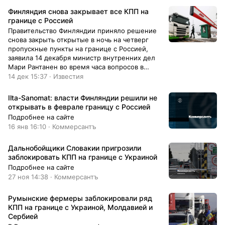
Финляндия снова закрывает все КПП на
границе с Россией
Правительство Финляндии приняло решение
снова закрыть открытые в ночь на четверг
пропускные пункты на границе с Россией,
заявила 14 декабря министр внутренних дел
Мари Рантанен во время часа вопросов в
парламенте Суоми, сообщает YIe.Когда
14 дек 15:37 · Известия
именно эти КПП закроют и на сколько, не
уточняется.
Ilta-Sanomat: власти Финляндии решили не
открывать в феврале границу с Россией
Подробнее на сайте
16 янв 16:10 · Коммерсантъ
Дальнобойщики Словакии пригрозили
заблокировать КПП на границе с Украиной
Подробнее на сайте
27 ноя 14:38 · Коммерсантъ
Румынские фермеры заблокировали ряд
КПП на границе с Украиной, Молдавией и
Сербией