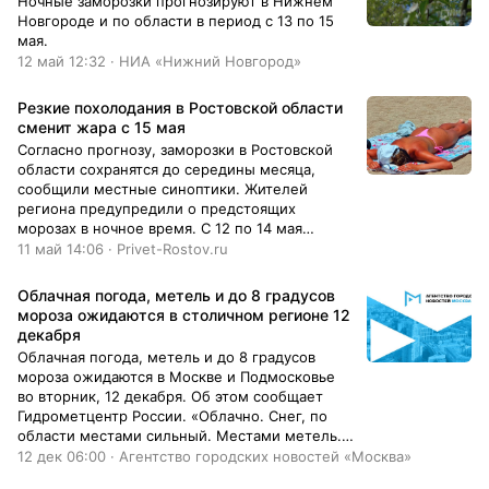
Ночные заморозки прогнозируют в Нижнем
Новгороде и по области в период с 13 по 15
мая.
12 май 12:32 · НИА «Нижний Новгород»
Резкие похолодания в Ростовской области
сменит жара с 15 мая
Согласно прогнозу, заморозки в Ростовской
области сохранятся до середины месяца,
сообщили местные синоптики. Жителей
региона предупредили о предстоящих
морозах в ночное время. С 12 по 14 мая
температура воздуха может опуститься до -3
11 май 14:06 · Privet-Rostov.ru
градусов. Кроме того, ожидается усиление
ветра до 12-14 метров в
Облачная погода, метель и до 8 градусов
мороза ожидаются в столичном регионе 12
декабря
Облачная погода, метель и до 8 градусов
мороза ожидаются в Москве и Подмосковье
во вторник, 12 декабря. Об этом сообщает
Гидрометцентр России. «Облачно. Снег, по
области местами сильный. Местами метель.
Гололедица. Температура воздуха в Москве
12 дек 06:00 · Агентство городских новостей «Москва»
составит от минус 6 до минус 4 градусов, по