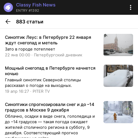
Classy Fish News
ENTRY #1392
883 статьи
Синоптик Леус: в Петербурге 22 января
ждут снегопад и метель
Зато в городе потеплеет
22 янв 00:00 · Петербургский дневник
Мощный снегопад в Петербурге начнется
ночью
Главный синоптик Северной столицы
рассказал о погоде на выходных.
19 апр 16:27 · PITER TV
Синоптики спрогнозировали снег и до –14
градусов в Москве 9 декабря
Облачно, осадки в виде снега, гололедица и
до –14 градусов — такая погода ожидает
жителей столичного региона в субботу, 9
декабря. Соответствующий прогноз