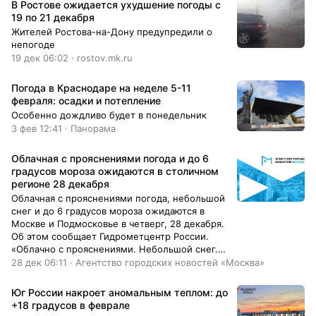
В Ростове ожидается ухудшение погоды с
19 по 21 декабря
Жителей Ростова-на-Дону предупредили о
непогоде
19 дек 06:02 · rostov.mk.ru
Погода в Краснодаре на неделе 5-11
февраля: осадки и потепление
Особенно дождливо будет в понедельник
3 фев 12:41 · Панорама
Облачная с прояснениями погода и до 6
градусов мороза ожидаются в столичном
регионе 28 декабря
Облачная с прояснениями погода, небольшой
снег и до 6 градусов мороза ожидаются в
Москве и Подмосковье в четверг, 28 декабря.
Об этом сообщает Гидрометцентр России.
«Облачно с прояснениями. Небольшой снег.
Гололедица. Температура воздуха в Москве
28 дек 06:11 · Агентство городских новостей «Москва»
составит от 3 до 1 градуса мороза, по области
от минус 6 до минус 1 градуса. Ветер
Юг России накроет аномальным теплом: до
западный, юго-западный, 5–10 м/c», –
+18 градусов в феврале
говорится в сообщении. Синоптики отмечают,