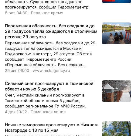
облачность. Существенных осадков не
прогнозируется, сообщил Гидрометцентр.
6 окт 04:30 · Реальное время
Переменная облачность, без осадков и до
29 градусов тепла ожидаются в столичном
регионе 29 августа
Переменная облачность, без осадков и до 29
градусов тепла ожидаются в Москве и
Подмосковье в четверг, 29 августа. Об этом
сообщает Гидрометцентр России.
«Переменная облачность. Без осадков.
Температура воздуха в Москве составит от 26
29 авг 06:00 · www.mskagency.ru
до 28 градусов тепла, по области от плюс
24до плюс 29 градусов. Ветер северо-
Сильный снег прогнозируют в Тюменской
восточный, восточный 3–8 м/с», – говорится в
области ночью 5 декабря
сообщении. Синоптики отмечают, что
Снег, местами сильный прогнозируют в
атмосферное давление составит 756 мм
Тюменской области ночью 5 декабря,
ртутного столба.
сообщает региональное ГУ МЧС России.
4 дек 10:22 · Тюменская линия
Ночные заморозки прогнозируют в Нижнем
Новгороде с 13 по 15 мая