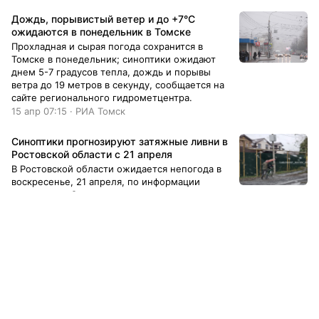
Дождь, порывистый ветер и до +7°C
ожидаются в понедельник в Томске
Прохладная и сырая погода сохранится в
Томске в понедельник; синоптики ожидают
днем 5-7 градусов тепла, дождь и порывы
ветра до 19 метров в секунду, сообщается на
сайте регионального гидрометцентра.
15 апр 07:15 · РИА Томск
Синоптики прогнозируют затяжные ливни в
Ростовской области с 21 апреля
В Ростовской области ожидается непогодa в
воскресенье, 21 апреля, по информации
синоптиков. Синоптики прогнозируют
затяжные дожди, которые накроют
Ростовскую область в воскресенье, 21 апреля,
после ветреной, но сухой погоды в субботу.
21 апр 08:19 · Privet-Rostov.ru
Наибольшее количество осадков ожидается
на востоке региона.
26 марта в Красноярске ожидается
сильный ветер
В Центральных районах края будет дуть
сильный западный ветер с порывами до 22 м/
с, возможна метель.