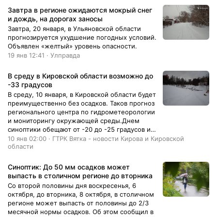
Завтра в регионе ожидаются мокрый снег
и дождь, на дорогах заносы
Завтра, 20 января, в Ульяновской области
прогнозируется ухудшение погодных условий.
Объявлен «желтый» уровень опасности.
19 янв 12:41 · Улправда
В среду в Кировской области возможно до
-33 градусов
В среду, 10 января, в Кировской области будет
преимущественно без осадков. Таков прогноз
регионального центра по гидрометеорологии
и мониторингу окружающей среды.Днем
синоптики обещают от -20 до -25 градусов и
облачность с прояснениями. Ветер западный,
10 янв 02:00 · ГТРК Вятка - новости Кирова и Кировской
области
северо-западный, 4-9 м/с.Ночью облачно, от
-23
Синоптик: До 50 мм осадков может
выпасть в столичном регионе до вторника
Со второй половины дня воскресенья, 6
октября, до вторника, 8 октября, в столичном
регионе может выпасть от половины до 2/3
месячной нормы осадков. Об этом сообщил в