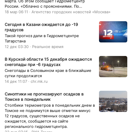
марта. Об этом сообщает Гидрометцентр
России. «Облачно с прояснениями. По
области местами небольшие осадки. Местами
18 мар 06:11 · Агентство городских новостей «Москва»
гололедица. Температура воздуха в Москве
составит от 6 до 8 градусов тепла, по области
Сегодня в Казани ожидается до -19
от плюс 3 до плюс 8 градусов. Ветер
градусов
восточный, 4–9 м/c», – говорится в
Такой прогноз дали в Гидрометцентре
сообщении. Синоптики отмечают, что
Татарстана
атмосферное давление составит 752 мм
12 дек 03:30 · Реальное время
ртутного столба.
В Курской области 15 декабря ожидаются
снегопады при -6 градусах
Снегопады в Соловьином крае в ближайшие
сутки продолжатся
14 дек 11:07 · chr.mk.ru
Синоптики не прогнозируют осадков в
Томске в понедельник
Столбики термометров в понедельник днем в
Томске не поднимутся выше отметки минус
12 градусов, существенных осадков не
ожидается, сообщается на сайте
регионального гидрометцентра.