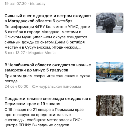
19 авг 07:30 · irk.today
Сильный снег с дождем и ветром ожидают
в Магаданской области 6 октября
По информации ФГБУ Колымское УГМС, днем
6 октября в городе Магадане, местами в
Ольском муниципальном округе ожидается
сильный дождь со снегом.Днем 6 октября
местами в Сусуманском, Ягоднинском,
Тенькинском, Хасынском муниципальных
5 окт 13:27 · MagadanMedia
округах ожидается сильный снег. Днем 6
октября в городе Магадане, местами в
В Челябинской области ожидаются ночные
Ольском муниципальном округе ожидается
заморозки до минус 5 градусов
ветер северо-восточный 15-20 м/с.
При этом днем сохранится солнечная и сухая
погода.
24 сен 00:00 · Южноуральская панорама
​Продолжительные снегопады ожидаются в
Пермском крае с 19 января
С 19 января по 21 января в Пермском крае
прогнозируются продолжительные
снегопады, сообщают метеорологи ГИС-
центра ПГНИУ.Выпадение осадков