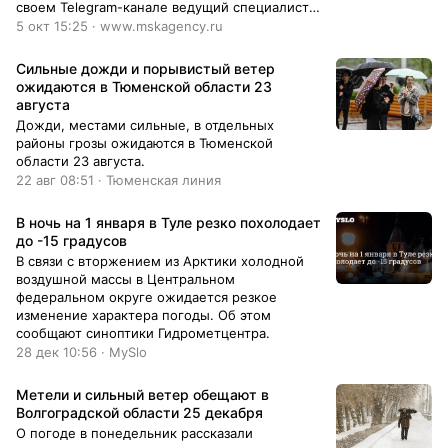
своем Telegram-канале ведущий специалист
центра погоды «Фобос» Михаил Леус. «В
5 окт 15:25 · www.mskagency.ru
ближайшие дни дождливая тенденция на
Русской равнине продолжится – дожди
Сильные дожди и порывистый ветер
вернутся во второй половине воскресного
ожидаются в Тюменской области 23
дня, а в ночь на понедельник местами будут
августа
сильными. Вторая порция обильных осадков
Дожди, местами сильные, в отдельных
ждет центральные области во вторник. За эти
районы грозы ожидаются в Тюменской
трое суток в столичном регионе может
области 23 августа.
выпасть до 35 – 50 мм осадков, что
22 авг 08:51 · Тюменская линия
составляет от половины до 2/3 от нормы
октября», – написал Михаил Леус. По его
В ночь на 1 января в Туле резко похолодает
словам температура, довольно обычная для
до -15 градусов
начала октября в воскресенье, в понедельник
взлетит до отметок, характерных скорее для
В связи с вторжением из Арктики холодной
первой декады сентября – ожидается плюс 14
воздушной массы в Центральном
– 19 градусов. Днем в среду она опустится на
федеральном округе ожидается резкое
2-3 градуса ниже климатической нормы –
изменение характера погоды. Об этом
термометры покажут от 5 до 10 градусов
сообщают синоптики Гидрометцентра.
тепла, а в ночь на четверг в регион вернутся
28 дек 10:56 · MySlo
ночные заморозки. В пятницу солнечные лучи
прогреют…
Метели и сильный ветер обещают в
Волгоградской области 25 декабря
О погоде в понедельник рассказали