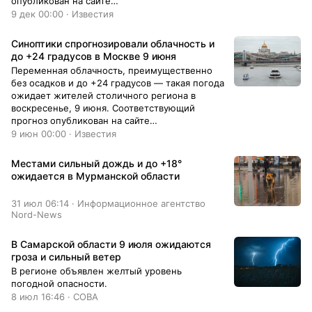
опубликован на сайте
Гидрометцентра.Температура воздуха в
9 дек 00:00 · Известия
Москве будет варьироваться в диапазоне –
14…–12 градусов.В Московской области
Синоптики спрогнозировали облачность и
прогнозируют –17…–12 градусов.Ожидается
до +24 градусов в Москве 9 июня
восточный и юго-восточный ветер со
Переменная облачность, преимущественно
скоростью 6–11 м/c.
без осадков и до +24 градусов — такая погода
ожидает жителей столичного региона в
воскресенье, 9 июня. Соответствующий
прогноз опубликован на сайте
Гидрометцентра.Температура воздуха в
9 июн 00:00 · Известия
Москве днем будет варьироваться от +22 до
+24 градусов. Ночью столбики термометров
Местами сильный дождь и до +18°
опустятся до +12.
ожидается в Мурманской области
31 июл 06:14 · Информационное агентство
Nord-News
В Самарской области 9 июля ожидаются
гроза и сильный ветер
В регионе объявлен желтый уровень
погодной опасности.
8 июл 16:46 · СОВА