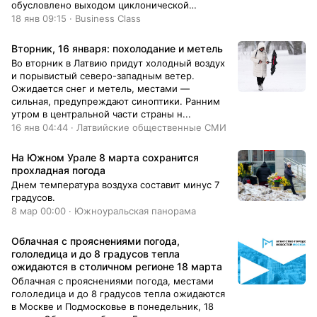
обусловлено выходом циклонической
депрессии со стороны Балтий...
18 янв 09:15 · Business Class
Вторник, 16 января: похолодание и метель
Во вторник в Латвию придут холодный воздух
и порывистый северо-западным ветер.
Ожидается снег и метель, местами —
сильная, предупреждают синоптики. Ранним
утром в центральной части страны н...
16 янв 04:44 · Латвийские общественные СМИ
На Южном Урале 8 марта сохранится
прохладная погода
Днем температура воздуха составит минус 7
градусов.
8 мар 00:00 · Южноуральская панорама
Облачная с прояснениями погода,
гололедица и до 8 градусов тепла
ожидаются в столичном регионе 18 марта
Облачная с прояснениями погода, местами
гололедица и до 8 градусов тепла ожидаются
в Москве и Подмосковье в понедельник, 18