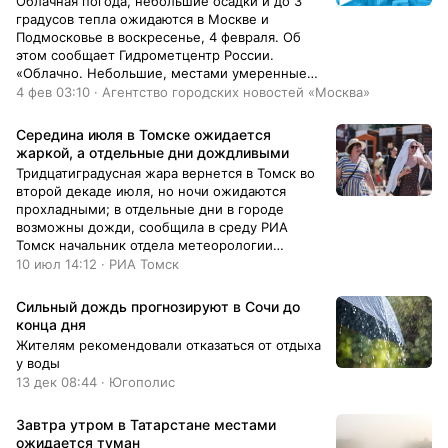
Облачная погода, небольшие осадки и до 3
градусов тепла ожидаются в Москве и
Подмосковье в воскресенье, 4 февраля. Об
этом сообщает Гидрометцентр России.
«Облачно. Небольшие, местами умеренные
осадки (снег, мокрый снег). Гололедица.
4 фев 03:10 · Агентство городских новостей «Москва»
Температура воздуха в Москве составит от 0
до 2 градусов тепла, по области от минус 2 до
Середина июля в Томске ожидается
плюс 3 градусов. Ветер западный, юго-
жаркой, а отдельные дни дождливыми
западный, 6-11 м/c, местами порывы до 15
Тридцатиградусная жара вернется в Томск во
м/c», – говорится в сообщении. Синоптики
второй декаде июля, но ночи ожидаются
отмечают, что атмосферное давление
прохладными; в отдельные дни в городе
составит 726 мм ртутного столба.
возможны дожди, сообщила в среду РИА
Томск начальник отдела метеорологии
томского гидрометцентра Светлана Рюхтина.
10 июл 14:12 · РИА Томск
​Сильный дождь прогнозируют в Сочи до
конца дня
Жителям рекомендовали отказаться от отдыха
у воды
13 дек 08:44 · Югополис
Завтра утром в Татарстане местами
ожидается туман