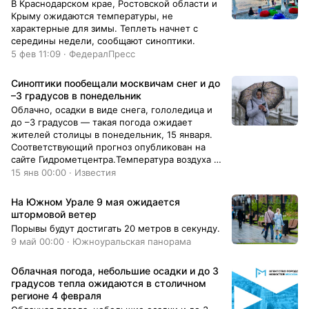
В Краснодарском крае, Ростовской области и
что атмосферное давление составит 746 мм
Крыму ожидаются температуры, не
ртутного столба.
характерные для зимы. Теплеть начнет с
середины недели, сообщают синоптики.
5 фев 11:09 · ФедералПресс
Синоптики пообещали москвичам снег и до
–3 градусов в понедельник
Облачно, осадки в виде снега, гололедица и
до –3 градусов — такая погода ожидает
жителей столицы в понедельник, 15 января.
Соответствующий прогноз опубликован на
сайте Гидрометцентра.Температура воздуха в
Москве днем будет варьироваться в
15 янв 00:00 · Известия
диапазоне –3…–1 градус. Ночью столбики
термометров опустятся до –4.В Московской
На Южном Урале 9 мая ожидается
области прогнозируют от –1 до –6 градусов.
штормовой ветер
Ночью может похолодать до –7.
Порывы будут достигать 20 метров в секунду.
9 май 00:00 · Южноуральская панорама
Облачная погода, небольшие осадки и до 3
градусов тепла ожидаются в столичном
регионе 4 февраля