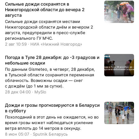
области от 8 до 3 градусов мороза. Ветер
Сильные дожди сохранятся в
юго-восточный, 7–12 м/с», – говорится в
Нижегородской области до вечера 2
сообщении. Синоптики отмечают, что
августа
атмосферное давление составит 750 мм
Сильные дожди сохранятся местами
ртутного столба.
Нижегородской области днём и вечером 2
августа, предупредили в пресс-службе
регионального ГУ МЧС.
2 авг 10:59 · НИА «Нижний Новгород»
Погода в Туле 28 декабря: до -3 градусов и
небольшие осадки
По данным Gismeteo, в четверг, 28 декабря,
в Тульской области сохранится переменная
облачность. Возможны осадки — снег
с дождём (до 1 мм за сутки).
28 дек 04:00 · MySlo
Дожди и грозы прогнозируются в Беларуси
в субботу
Похолоданий в этот день не ожидается, но во
время грозы может наблюдаться усиление
ветра вплоть до 14 метров в секунду.
8 июн 05:07 · Sputnik Беларусь